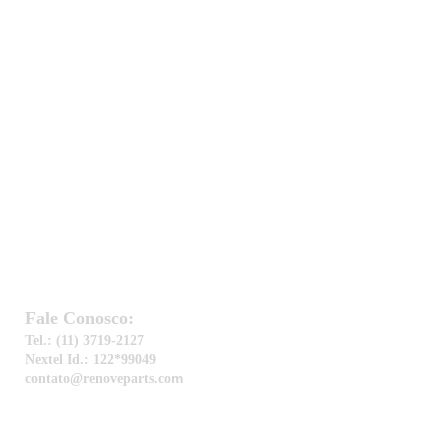
Alternador-
Amortecedor-
Buchas-
Bandeja
-Bico injetor
-Bobina
-Bomba d'Água
-Correia
-Coxim
eixo cherokee, ponta de eixo cherokee, coxim cambio chero
​Fale Conosco
:
Tel.: (11) 3719-2127
Nextel Id.: 122*99049​
m
contato@renoveparts.co