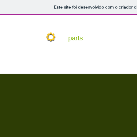
Este site foi desenvolvido com o criador d
Ren ve
Home
parts
.
com